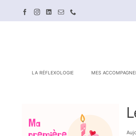
Passer
au
contenu
LA RÉFLEXOLOGIE
MES ACCOMPAGNE
L
Aujo
a