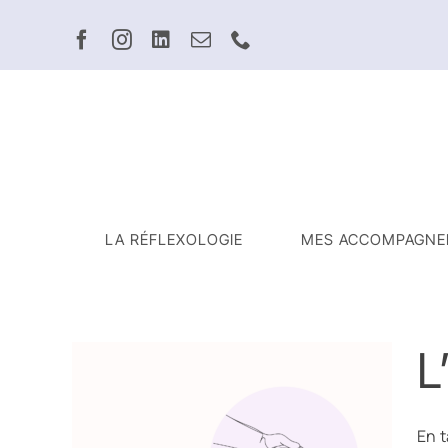
Passer
au
contenu
LA RÉFLEXOLOGIE
MES ACCOMPAGNE
L
En t