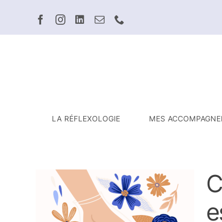
Passer
au
contenu
LA RÉFLEXOLOGIE
MES ACCOMPAGNE
C
e
c les